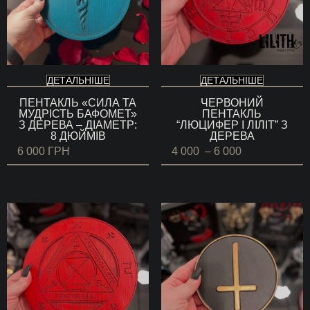
ДЕТАЛЬНІШЕ
ДЕТАЛЬНІШЕ
ПЕНТАКЛЬ «СИЛА ТА
ЧЕРВОНИЙ
МУДРІСТЬ БАФОМЕТ»
ПЕНТАКЛЬ
З ДЕРЕВА – ДІАМЕТР:
“ЛЮЦИФЕР І ЛІЛІТ” З
8 ДЮЙМІВ
ДЕРЕВА
Діапазон
6 000
ГРН
4 000
–
6 000
цін:
від
4
000 ГРН
до
6
000 ГРН