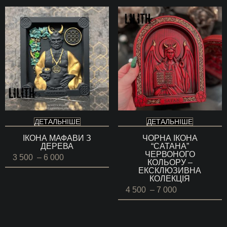
до
6
000 ГРН
ДЕТАЛЬНІШЕ
ДЕТАЛЬНІШЕ
ІКОНА МАФАВИ З
ЧОРНА ІКОНА
ДЕРЕВА
“САТАНА”
ЧЕРВОНОГО
Діапазон
3 500
–
6 000
КОЛЬОРУ –
цін:
ЕКСКЛЮЗИВНА
від
КОЛЕКЦІЯ
3
500 ГРН
Діапазон
4 500
–
7 000
до
цін:
6
від
000 ГРН
4
500 ГРН