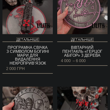
ДЕТАЛЬНІШЕ
ДЕТАЛЬНІШЕ
ПРОГРАМНА СВІЧКА
ВІВТАРНИЙ
З СИМВОЛОМ БОГИНІ
ПЕНТАКЛЬ «ГЕРЦОГ
МАРИ ДЛЯ
АБІГОР» З ДЕРЕВА
ВИДАЛЕННЯ
Діапазон
4 000
–
6 000
НЕКРОПРИВ’ЯЗОК
цін:
від
2 000
ГРН
4
000 ГРН
до
6
000 ГРН