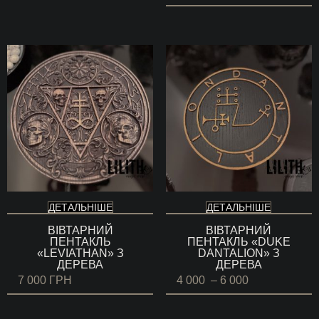
ДЕТАЛЬНІШЕ
ДЕТАЛЬНІШЕ
ВІВТАРНИЙ
ВІВТАРНИЙ
ПЕНТАКЛЬ
ПЕНТАКЛЬ «DUKE
«LEVIATHAN» З
DANTALION» З
ДЕРЕВА
ДЕРЕВА
Діапазон
7 000
ГРН
4 000
–
6 000
цін:
від
4