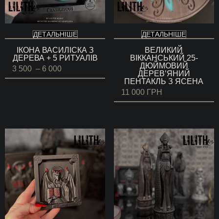
ДЕТАЛЬНІШЕ
ДЕТАЛЬНІШЕ
ІКОНА ВАСИЛІСКА З
ВЕЛИКИЙ
ДЕРЕВА + 5 РИТУАЛІВ
ВІККАНСЬКИЙ 25-
ДЮЙМОВИЙ
Діапазон
3 500
–
6 000
ДЕРЕВ’ЯНИЙ
цін:
ПЕНТАКЛЬ З ЯСЕНА
від
3
11 000
ГРН
500 ГРН
до
6
000 ГРН