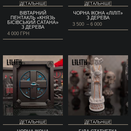
ДЕТАЛЬНІШЕ
ДЕТАЛЬНІШЕ
ВІВТАРНИЙ
ЧОРНА ІКОНА «ЛІЛІТ»
ПЕНТАКЛЬ «КНЯЗЬ
З ДЕРЕВА
БІСІВСЬКИЙ САТАНА»
Діапазон
3 500
–
6 000
З ДЕРЕВА
цін:
від
4 000
ГРН
3
500 ГРН
до
6
000 ГРН
ДЕТАЛЬНІШЕ
ДЕТАЛЬНІШЕ