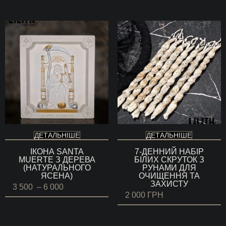
ДЕТАЛЬНІШЕ
ДЕТАЛЬНІШЕ
ІКОНА SANTA
7-ДЕННИЙ НАБІР
MUERTE З ДЕРЕВА
БІЛИХ СКРУТОК З
(НАТУРАЛЬНОГО
РУНАМИ ДЛЯ
ЯСЕНА)
ОЧИЩЕННЯ ТА
ЗАХИСТУ
Діапазон
3 500
–
6 000
цін:
2 000
ГРН
від
3
500 ГРН