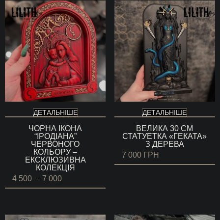
до
7
000 ГРН
ДЕТАЛЬНІШЕ
ДЕТАЛЬНІШЕ
ЧОРНА ІКОНА
ВЕЛИКА 30 СМ
“ІРОДІАНА”
СТАТУЕТКА «ГЕКАТА»
ЧЕРВОНОГО
З ДЕРЕВА
КОЛЬОРУ –
7 000
ГРН
ЕКСКЛЮЗИВНА
КОЛЕКЦІЯ
Діапазон
4 500
–
7 000
цін:
від
4
500 ГРН
до