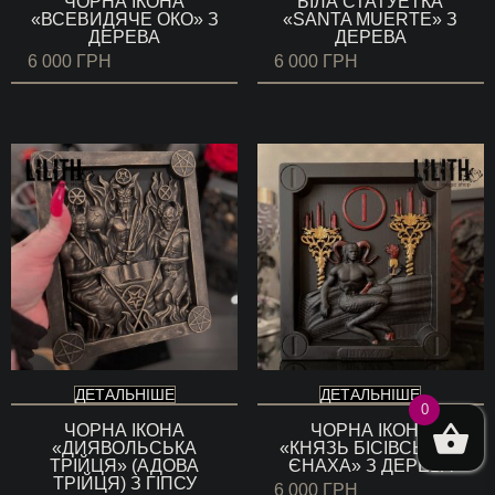
ЧОРНА ІКОНА
БІЛА СТАТУЕТКА
«ВСЕВИДЯЧЕ ОКО» З
«SANTA MUERTE» З
ДЕРЕВА
ДЕРЕВА
6 000
ГРН
6 000
ГРН
ДЕТАЛЬНІШЕ
ДЕТАЛЬНІШЕ
0
ЧОРНА ІКОНА
ЧОРНА ІКОНА
«ДИЯВОЛЬСЬКА
«КНЯЗЬ БІСІВСЬКИЙ
ТРІЙЦЯ» (АДОВА
ЄНАХА» З ДЕРЕВА
ТРІЙЦЯ) З ГІПСУ
6 000
ГРН