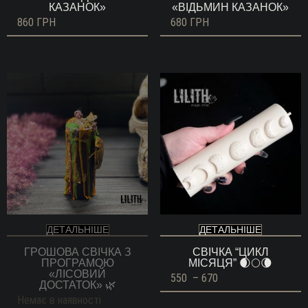
КАЗАНОК»
«ВІДЬМИН КАЗАНОК»
860
ГРН
680
ГРН
ДЕТАЛЬНІШЕ
ДЕТАЛЬНІШЕ
ГРОШОВА СВІЧКА З
СВІЧКА “ЦИКЛ
ПРОГРАМОЮ
МІСЯЦЯ” 🌒🌕🌘
«ЛІСОВИЙ
Діапазон
550
–
670
ДОСТАТОК» 🌿
цін:
від
Немає в наявності