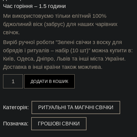
Час горіння – 1.5 години
Ми використовуємо тільки елітний 100%
бджолиний віск (забрус) для наших чарівних
свічок.
Виріб ручної роботи "Зелені свічки з воску для
обрядів і ритуалів – набір (10 шт)" можна купити в:
Київ, Одеса, Дніпро, Львів та інші міста України.
Доставка в інші країни також можлива.
Зелені
ДОДАТИ В КОШИК
свічки
з
воску
для
обрядів
Категорія:
РИТУАЛЬНІ ТА МАГІЧНІ СВІЧКИ
і
ритуалів
-
Позначка:
ГРОШОВІ СВІЧКИ
набір
(10