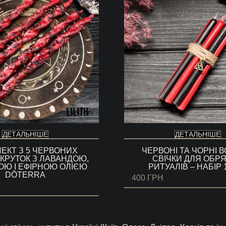
ДЕТАЛЬНІШЕ
ДЕТАЛЬНІШЕ
ЕКТ З 5 ЧЕРВОНИХ
ЧЕРВОНІ ТА ЧОРНІ 
СКРУТОК З ЛАВАНДОЮ,
СВІЧКИ ДЛЯ ОБРЯД
Ю І ЕФІРНОЮ ОЛІЄЮ
РИТУАЛІВ – НАБІР 
DŌTERRA
400
ГРН