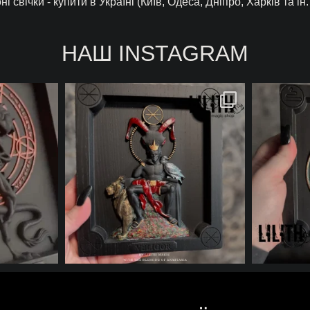
і свічки - купити в Україні (Київ, Одеса, Дніпро, Харків та ін.
НАШ INSTAGRAM