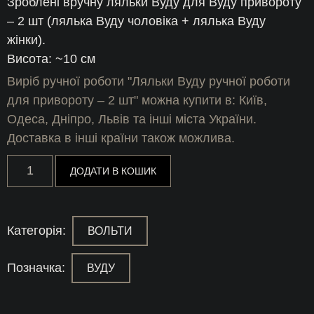
Зроблені вручну ляльки Вуду для Вуду привороту
– 2 шт (лялька Вуду чоловіка + лялька Вуду
жінки).
Висота: ~10 см
Виріб ручної роботи "Ляльки Вуду ручної роботи
для привороту – 2 шт" можна купити в: Київ,
Одеса, Дніпро, Львів та інші міста України.
Доставка в інші країни також можлива.
Ляльки
ДОДАТИ В КОШИК
Вуду
ручної
роботи
для
привороту
Категорія:
ВОЛЬТИ
-
2
шт
Позначка:
ВУДУ
кількість