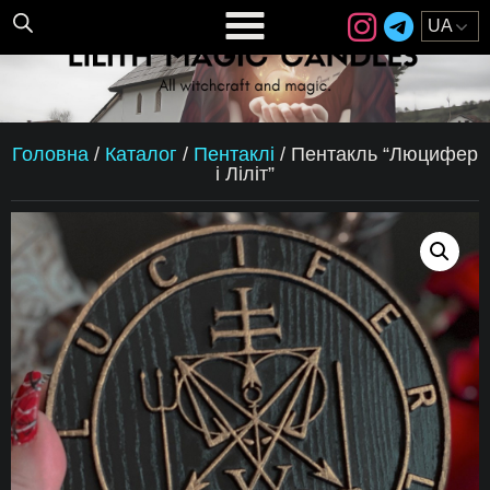
Головна
/
Каталог
/
Пентаклі
/
Пентакль “Люцифер
і Ліліт”