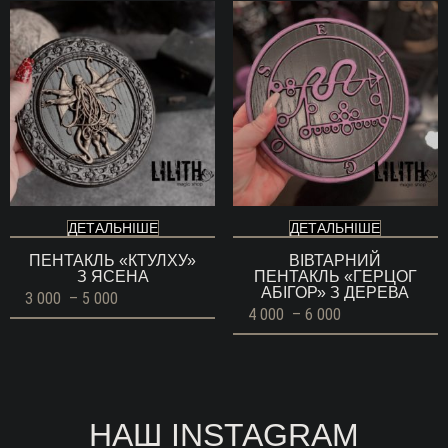
ДЕТАЛЬНІШЕ
ДЕТАЛЬНІШЕ
ПЕНТАКЛЬ «КТУЛХУ»
ВІВТАРНИЙ
З ЯСЕНА
ПЕНТАКЛЬ «ГЕРЦОГ
АБІГОР» З ДЕРЕВА
Діапазон
3 000
–
5 000
цін:
Діапазон
4 000
–
6 000
від
цін:
3
від
000 ГРН
4
до
000 ГРН
5
до
000 ГРН
6
000 ГРН
НАШ INSTAGRAM