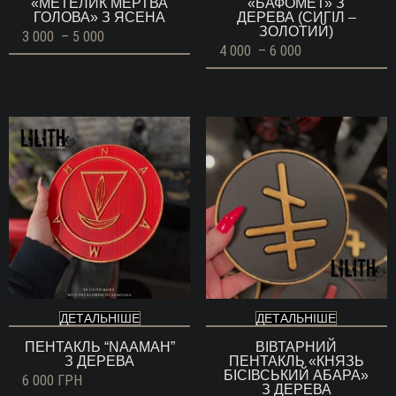
«МЕТЕЛИК МЕРТВА
«БАФОМЕТ» З
ГОЛОВА» З ЯСЕНА
ДЕРЕВА (СИГІЛ –
ЗОЛОТИЙ)
Діапазон
3 000
–
5 000
цін:
Діапазон
4 000
–
6 000
від
цін:
3
від
000 ГРН
4
до
000 ГРН
5
до
000 ГРН
6
000 ГРН
ДЕТАЛЬНІШЕ
ДЕТАЛЬНІШЕ
ПЕНТАКЛЬ “NAAMAH”
ВІВТАРНИЙ
З ДЕРЕВА
ПЕНТАКЛЬ «КНЯЗЬ
БІСІВСЬКИЙ АБАРА»
6 000
ГРН
З ДЕРЕВА