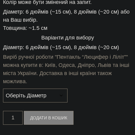
Колір може бути змінений на запит.
від
Діаметр: 6 дюймів (~15 см), 8 дюймів (~20 см) або
3
на Ваш вибір.
Товщина: ~1.5 см
000 ГРН
Варіанти для вибору
до
Діаметр: 6 дюймів (~15 см), 8 дюймів (~20 см)
5
Виріб ручної роботи "Пентакль “Люцифер і Ліліт”"
можна купити в: Київ, Одеса, Дніпро, Львів та інші
000 ГРН
міста України. Доставка в інші країни також
можлива.
Пентакль
ДОДАТИ В КОШИК
"Люцифер
і
Ліліт"
кількість