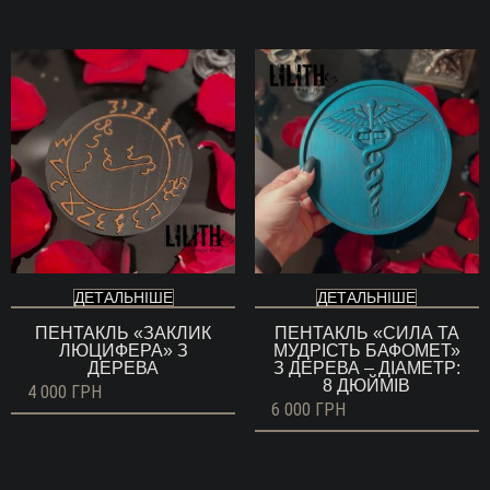
3
000 ГРН
до
5
000 ГРН
ДЕТАЛЬНІШЕ
ДЕТАЛЬНІШЕ
ПЕНТАКЛЬ «ЗАКЛИК
ПЕНТАКЛЬ «СИЛА ТА
ЛЮЦИФЕРА» З
МУДРІСТЬ БАФОМЕТ»
ДЕРЕВА
З ДЕРЕВА – ДІАМЕТР:
8 ДЮЙМІВ
4 000
ГРН
6 000
ГРН