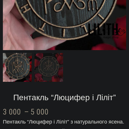
Пентакль “Люцифер і Ліліт”
Діапазон
3 000
–
5 000
Пентакль “Люцифер і Ліліт” з натурального ясена.
цін: