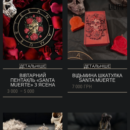
ДЕТАЛЬНІШЕ
ДЕТАЛЬНІШЕ
ВІВТАРНИЙ
ВІДЬМИНА ШКАТУЛКА
ПЕНТАКЛЬ «SANTA
SANTA MUERTE
MUERTE» З ЯСЕНА
7 000
ГРН
Діапазон
3 000
–
5 000
цін:
від
3
000 ГРН
до
5
000 ГРН