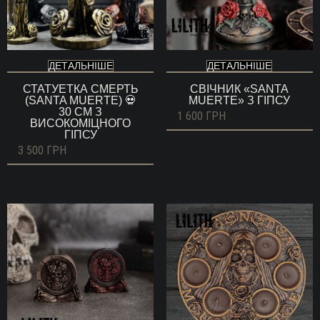
ДЕТАЛЬНІШЕ
ДЕТАЛЬНІШЕ
СТАТУЕТКА СМЕРТЬ
СВІЧНИК «SANTA
(SANTA MUERTE) 💀
MUERTE» З ГІПСУ
30 СМ З
1 600
ГРН
ВИСОКОМІЦНОГО
ГІПСУ
3 500
ГРН