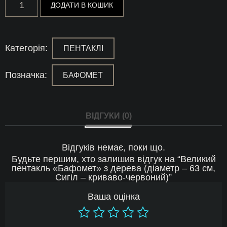
ДОДАТИ В КОШИК
пентакль
«Бафомет»
з
дерева
(діаметр
Категорія:
ПЕНТАКЛІ
-
63
см,
Позначка:
БАФОМЕТ
Сигіл
-
криваво-
червоний)
кількість
ВІДГУКИ (0)
Відгуків немає, поки що.
Будьте першим, хто залишив відгук на “Великий
пентакль «Бафомет» з дерева (діаметр – 63 см,
Сигіл – криваво-червоний)”
Ваша оцінка