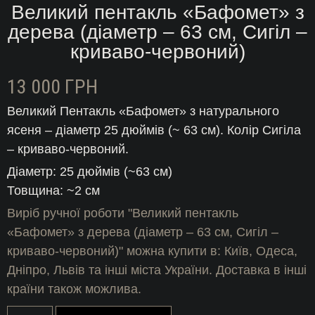
Великий пентакль «Бафомет» з
дерева (діаметр – 63 см, Сигіл –
криваво-червоний)
13 000
ГРН
Великий Пентакль «Бафомет» з натурального
ясеня – діаметр 25 дюймів (~ 63 см). Колір Сигіла
– криваво-червоний.
Діаметр: 25 дюймів (~63 см)
Товщина: ~2 см
Виріб ручної роботи "Великий пентакль
«Бафомет» з дерева (діаметр – 63 см, Сигіл –
криваво-червоний)" можна купити в: Київ, Одеса,
Дніпро, Львів та інші міста України. Доставка в інші
країни також можлива.
Великий