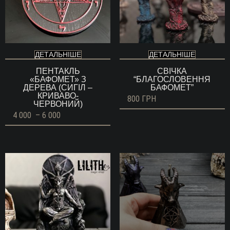
ДЕТАЛЬНІШЕ
ДЕТАЛЬНІШЕ
ПЕНТАКЛЬ
СВІЧКА
«БАФОМЕТ» З
“БЛАГОСЛОВЕННЯ
ДЕРЕВА (СИГІЛ –
БАФОМЕТ”
КРИВАВО-
800
ГРН
ЧЕРВОНИЙ)
Діапазон
4 000
–
6 000
цін:
від
4
000 ГРН
до
6
000 ГРН