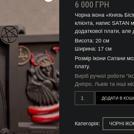
6 000
ГРН
Чорна ікона «Князь Біс
клієнта, напис SATAN 
додаткової плати, але
Висота: 20 см
Ширина: 17 см
Розмір Ікони Сатани м
плату.
Виріб ручної роботи "І
Дніпро, Львів та інші м
Ікона
ДОДАТИ В КОШ
Сатани
з
дерева
кількість
Категорія:
ЧОРНІ ІК