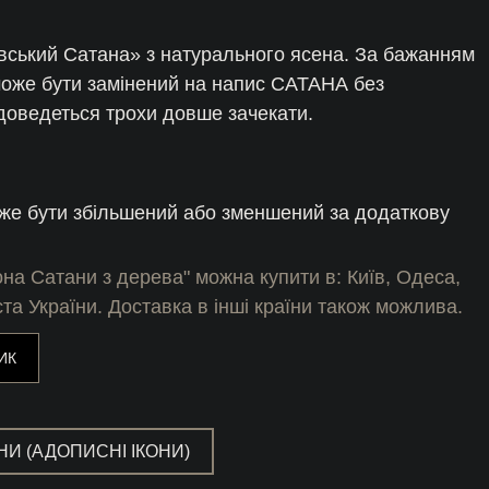
івський Сатана» з натурального ясена. За бажанням
може бути замінений на напис САТАНА без
 доведеться трохи довше зачекати.
оже бути збільшений або зменшений за додаткову
кона Сатани з дерева" можна купити в: Київ, Одеса,
іста України. Доставка в інші країни також можлива.
ИК
ОНИ (АДОПИСНІ ІКОНИ)