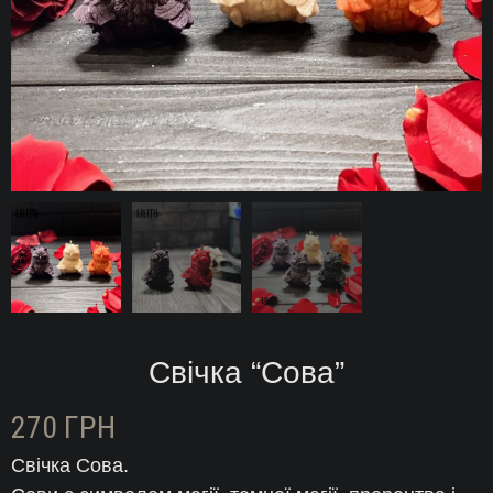
Свічка “Сова”
270
ГРН
Свічка Сова.