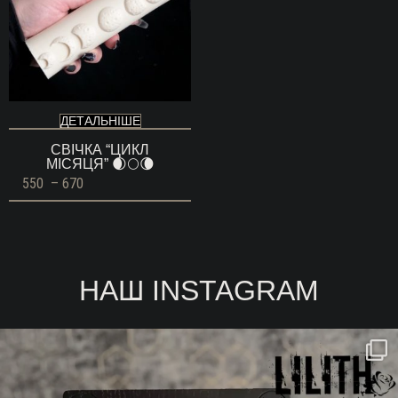
ДЕТАЛЬНІШЕ
СВІЧКА “ЦИКЛ
МІСЯЦЯ” 🌒🌕🌘
Діапазон
550
–
670
цін:
від
550 ГРН
до
670 ГРН
НАШ INSTAGRAM