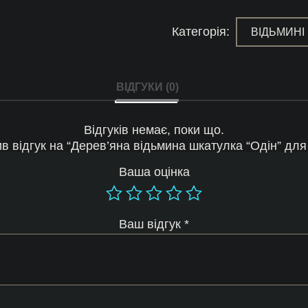
“Одін"
для
зберігання
Категорія:
ВІДЬМИНІ
рунічних
ставів
кількість
ВІДГУКИ (0)
Відгуків немає, поки що.
 відгук на “Дерев’яна відьмина шкатулка “Одін” для 
Ваша оцінка
Ваш відгук
*