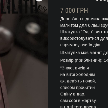
7 000
ГРН
Дерев’яна відьмина шка
магнітом для більш зру
Шкатулка “Одін” вигото
використовуватися для 
спрямовуючи їх дію.
Шкатулка має магніт дл
Розмір (приблизний): 14
“Знаю, висів я
на вітрі холоднім
аж дев’ять ночей,
списом пробитий
Одіну в дар,
сам собі в жертву,
в гіллі того древа,