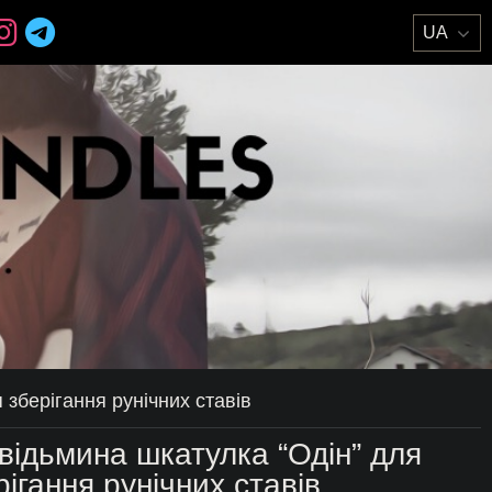
 зберігання рунічних ставів
відьмина шкатулка “Одін” для
рігання рунічних ставів