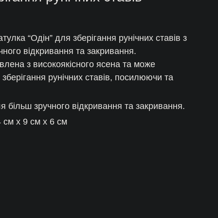
тулка “Одін” для зберігання рунічних ставів з
чного відкривання та закривання.
влена з високоякісного ясена та може
зберігання рунічних ставів, посилюючи та
я більш зручного відкривання та закривання.
 cм x 9 см x 6 см