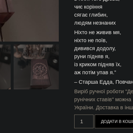
чиє коріння
сягає глибин,
людям незнаних
Ніхто не живив мя,
ніхто не поїв,
дивився додолу,
руни підняв я,
із криком підняв їх,
аж потім упав я.”
– Старша Едда, Повчан
Виріб ручної роботи "Д
рунічних ставів" можна 
України. Доставка в ін
Дерев'яна
ДОДАТИ В КОШ
відьмина
шкатулка