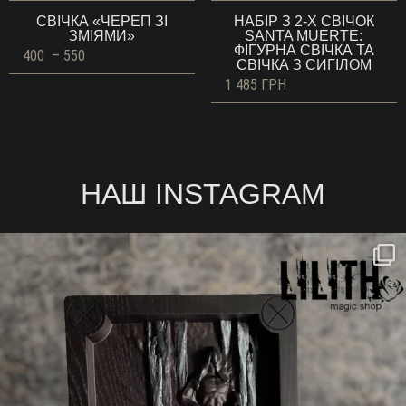
СВІЧКА «ЧЕРЕП ЗІ
НАБІР З 2-Х СВІЧОК
ЗМІЯМИ»
SANTA MUERTE:
ФІГУРНА СВІЧКА ТА
Діапазон
400
–
550
СВІЧКА З СИГІЛОМ
цін:
від
1 485
ГРН
400 ГРН
до
550 ГРН
НАШ INSTAGRAM