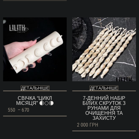
ДЕТАЛЬНІШЕ
ДЕТАЛЬНІШЕ
СВІЧКА “ЦИКЛ
7-ДЕННИЙ НАБІР
МІСЯЦЯ” 🌒🌕🌘
БІЛИХ СКРУТОК З
РУНАМИ ДЛЯ
Діапазон
550
–
670
ОЧИЩЕННЯ ТА
цін:
ЗАХИСТУ
від
550 ГРН
2 000
ГРН
до
670 ГРН