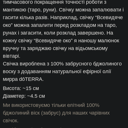
тимчасового покращення точності роботи з
мантикою (таро, руни). Свічку можна запалювати і
гасити кілька разів. Наприклад, свічку “Всевидяче
око” можна запалити перед розкладом на таро,
рунах і загасити, коли розклад завершено. На
кожну свічку “Всевидяче око” я наношу малюнок
вручну та заряджаю свічку на відьомському
вівтарі.
Свічка вироблена з 100% забрусного бджолиного
воску з додаванням натуральної ефірної олії
мирра dōTERRA.
Висота: ~15 см
Діаметер: ~4.5 см
Ми використовуємо тільки елітний 100%
бджолиний віск (забрус) для наших чарівних
свічок.