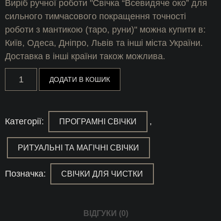
Виріб ручної роботи "Свічка “Всевидяче око” для
сильного тимчасового покращення точності
роботи з мантикою (таро, руни)" можна купити в:
Київ, Одеса, Дніпро, Львів та інші міста України.
Доставка в інші країни також можлива.
Свічка
ДОДАТИ В КОШИК
“Всевидяче
око”
для
сильного
тимчасового
Категорії:
,
ПРОГРАМНІ СВІЧКИ
покращення
точності
роботи
РИТУАЛЬНІ ТА МАГІЧНІ СВІЧКИ
з
мантикою
(таро,
Позначка:
СВІЧКИ ДЛЯ ЧИСТКИ
руни)
кількість
ВІДГУКИ (0)