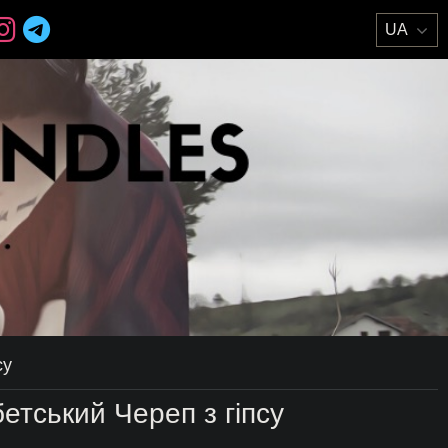
су
етський Череп з гіпсу