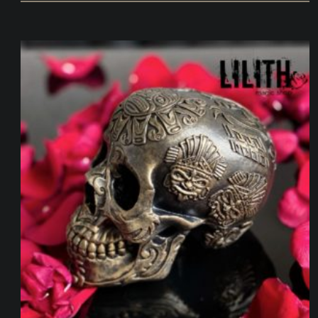
від
400 ГРН
до
550 ГРН