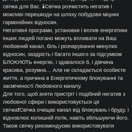
свічка для Вас. 🕯Свічка розчистить негатив і
можливі перешкоди на шляху побудови міцних
гармонійних відносин.
Негативні програми, установки і вплив енергетики
інших людей погано можуть впливати на Ваш
любовний канал, біль і розчарування минулих
відносин, заздрість і багато іншого за підсумком
БЛОКУЮТЬ енергію, і здавалося б, і дівчина
красива, розумна… Але не складається особисте
життя, а причина в Енергетичному блокуванні та
засміченості Любовного каналу.
Для того, щоб зняти пристріт і подібний негатив з
любовної сфери і використовується ця
свічка❗️Свічка очищає канал від блокувань і бруду, і
відновлює колишній потік, навіть збільшуючи його.
Також свічку рекомендуємо використовувати