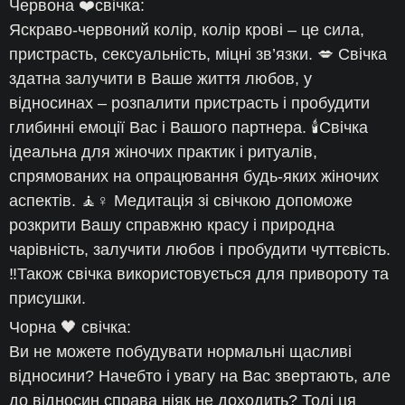
Червона ❤️свічка:
Яскраво-червоний колір, колір крові – це сила,
пристрасть, сексуальність, міцні зв’язки. 💋 Свічка
здатна залучити в Ваше життя любов, у
відносинах – розпалити пристрасть і пробудити
глибинні емоції Вас і Вашого партнера. 🕯Свічка
ідеальна для жіночих практик і ритуалів,
спрямованих на опрацювання будь-яких жіночих
аспектів. 🧘♀️ Медитація зі свічкою допоможе
розкрити Вашу справжню красу і природна
чарівність, залучити любов і пробудити чуттєвість.
‼️Також свічка використовується для привороту та
присушки.
Чорна 🖤 свічка:
Ви не можете побудувати нормальні щасливі
відносини? Начебто і увагу на Вас звертають, але
до відносин справа ніяк не доходить? Тоді ця