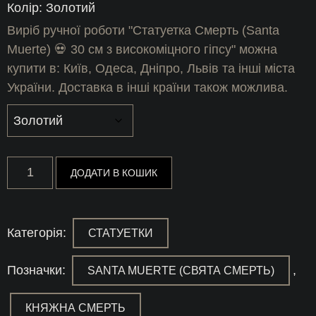
Колір: Золотий
Виріб ручної роботи "Статуетка Смерть (Santa
Muerte) 💀 30 см з високоміцного гіпсу" можна
купити в: Київ, Одеса, Дніпро, Львів та інші міста
України. Доставка в інші країни також можлива.
Статуетка
ДОДАТИ В КОШИК
Смерть
(Santa
Muerte)
💀
30
Категорія:
СТАТУЕТКИ
см
з
високоміцного
Позначки:
,
SANTA MUERTE (СВЯТА СМЕРТЬ)
гіпсу
кількість
КНЯЖНА СМЕРТЬ