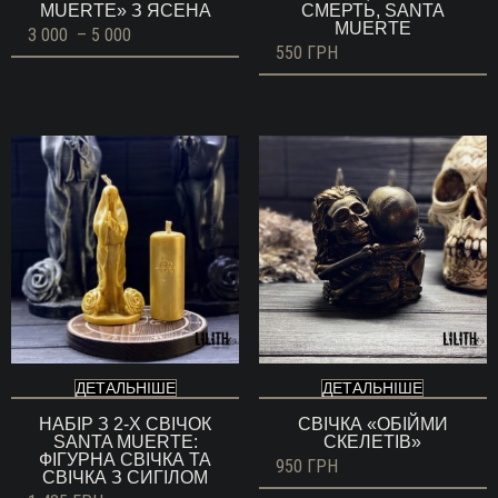
MUERTE» З ЯСЕНА
СМЕРТЬ, SANTA
MUERTE
Діапазон
3 000
–
5 000
цін:
550
ГРН
від
3
000 ГРН
до
5
000 ГРН
ДЕТАЛЬНІШЕ
ДЕТАЛЬНІШЕ
НАБІР З 2-Х СВІЧОК
СВІЧКА «ОБІЙМИ
SANTA MUERTE:
СКЕЛЕТІВ»
ФІГУРНА СВІЧКА ТА
950
ГРН
СВІЧКА З СИГІЛОМ