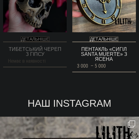
ДЕТАЛЬНІШЕ
ДЕТАЛЬНІШЕ
ТИБЕТСЬКИЙ ЧЕРЕП
ПЕНТАКЛЬ «СИГІЛ
З ГІПСУ
SANTA MUERTE» З
ЯСЕНА
Немає в наявності
Діапазон
3 000
–
5 000
цін:
від
3
000 ГРН
до
5
000 ГРН
НАШ INSTAGRAM