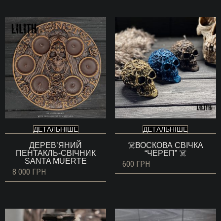
3
500 ГРН
до
6
000 ГРН
ДЕТАЛЬНІШЕ
ДЕТАЛЬНІШЕ
ДЕРЕВ’ЯНИЙ
☠️ВОСКОВА СВІЧКА
ПЕНТАКЛЬ-СВІЧНИК
“ЧЕРЕП” ☠️
SANTA MUERTE
600
ГРН
8 000
ГРН