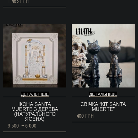
1 485
ГРН
ДЕТАЛЬНІШЕ
ДЕТАЛЬНІШЕ
ІКОНА SANTA
СВІЧКА “КІТ SANTA
MUERTE З ДЕРЕВА
MUERTE”
(НАТУРАЛЬНОГО
400
ГРН
ЯСЕНА)
Діапазон
3 500
–
6 000
цін:
від