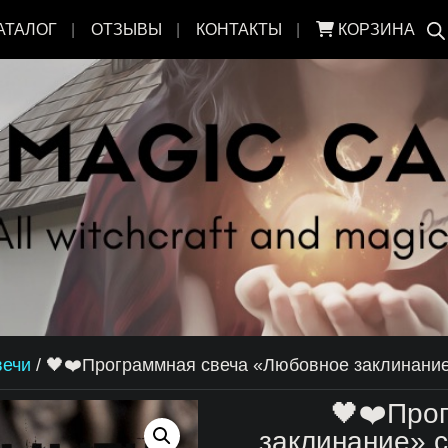
АТАЛОГ
ОТЗЫВЫ
КОНТАКТЫ
КОРЗИНА
вечи
/
🖤❤️Программная свеча «Любовное заклинание
🖤❤️Про
заклинание» с