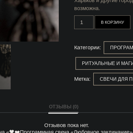
Харьков и другие горо
возможна.
Количество
В КОРЗИНУ
товара
🖤
❤️
Программная
свеча
Категории:
ПРОГРА
«Любовное
заклинание»
с
РИТУАЛЬНЫЕ И МАГ
выползком
королевского
питона
Метка:
СВЕЧИ ДЛЯ 
ОТЗЫВЫ (0)
Отзывов пока нет.
 на «🖤❤️Программная свеча «Любовное заклинание»