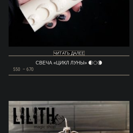
ЧИТАТЬ ДАЛЕЕ
СВЕЧА «ЦИКЛ ЛУНЫ» 🌒🌕🌘
Диапазон
550
–
670
цен:
550 ГРН
–
670 ГРН