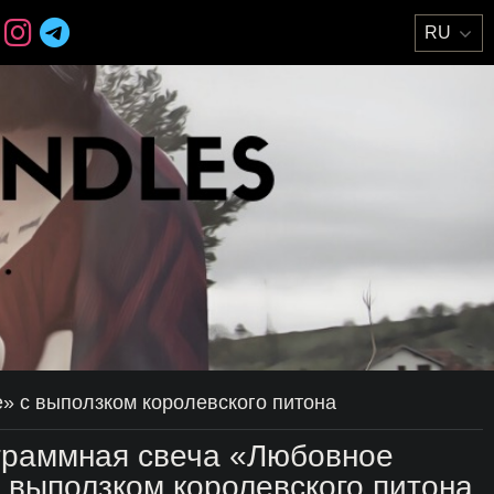
» с выползком королевского питона
граммная свеча «Любовное
 выползком королевского питона