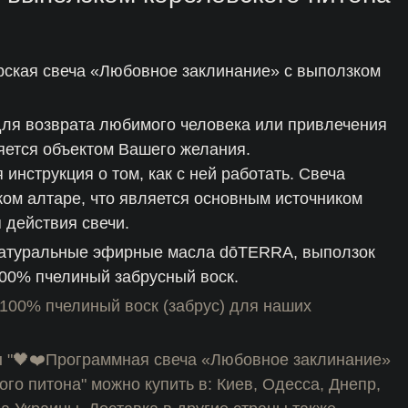
рская свеча «Любовное заклинание» с выползком
для возврата любимого человека или привлечения
ляется объектом Вашего желания.
 инструкция о том, как с ней работать. Свеча
ком алтаре, что является основным источником
 действия свечи.
 натуральные эфирные масла dōTERRA, выползок
100% пчелиный забрусный воск.
100% пчелиный воск (забрус) для наших
ы "🖤❤️Программная свеча «Любовное заклинание»
го питона" можно купить в: Киев, Одесса, Днепр,