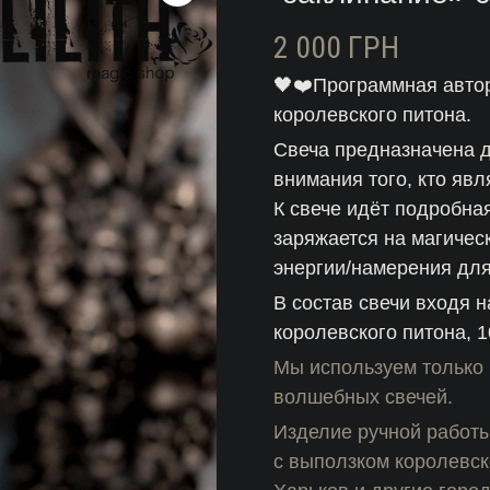
2 000
ГРН
🖤❤️Программная авто
королевского питона.
Свеча предназначена 
внимания того, кто яв
К свече идёт подробная
заряжается на магичес
энергии/намерения для
В состав свечи входя
королевского питона, 
Мы используем только 
волшебных свечей.
Изделие ручной работ
с выползком королевско