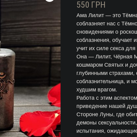
550
ГРН
Ама Лилит — это Тёмн
соблазняет нас с Тёмн
сновидениями о роскош
соблазнения, обучает 
учит их силе секса дл
Она — Лилит, Чёрная Ма
кошмаром Святых и доб
глубинными страхами,
соблазнительница, и м
худшим врагом.
Работа с этим аспекто
приведение нашей души
Стороне Луны, где оби
демоны сексуальности, 
испытания, ожидающие