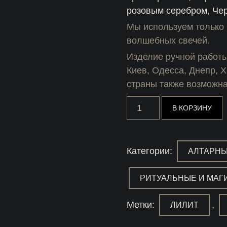
розовым серебром, Чер
Мы используем только 
волшебных свечей.
Изделие ручной работы
Киев, Одесса, Днепр, Х
страны также возможна
Количество
В КОРЗИНУ
товара
Свеча
с
сигилом
Ама
Категории:
АЛТАРНЫ
Лилит
РИТУАЛЬНЫЕ И МАГ
Метки:
,
ЛИЛИТ