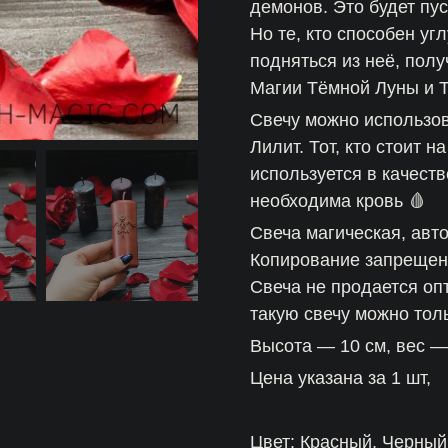
демонов. Это будет пу
Но те, кто способен уг
подняться из неё, пол
Магии Тёмной Луны и Т
Свечу можно использов
Лилит. Тот, кто стоит н
используется в качест
необходима кровь 🩸
Свеча магическая, авт
Копирование запрещено
Свеча не продается оп
такую свечу можно толь
Высота — 10 см, вес —
Цена указана за 1 шт,
Цвет: Красный, Черный