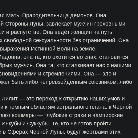
ая Мать. Прародительница демонов. Она
ой Стороны Луны, завлекает мужчин греховными
и и распутстве. Она ведёт женщин на путь
их свободной сексуальности без ограничений. Она
я выражения Истинной Воли на земле.
донна, она та, кто охотится во снах, становится
рых мужчин. Она та, кто сталкивает нас с нашими
 сновидениями и стремлениями. Она — зло и
ожет быть либо непревзойдённым союзником, либо
м Лилит — это переход к открытию наших умов и
 к тёмным областям астрального плана, к Чёрной
тают кошмары — глубокие страхи и вампирские
Инкубы и Суккубы. Те, кто не готов пройти
 в Сферах Чёрной Луны, будут жертвами этих