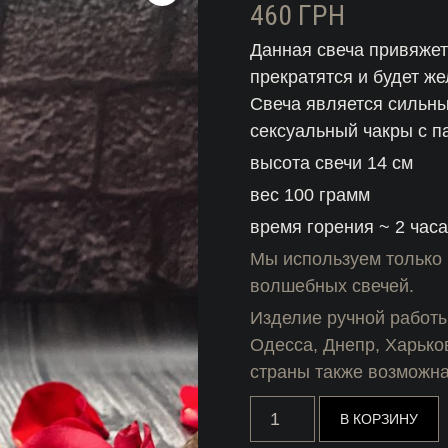
460
ГРН
Данная свеча привяжет
прекратятся и будет ж
Свеча является сильны
сексуальный чакры с п
высота свечи 14 см
вес 100 грамм
время горения ~ 2 час
Мы используем только 
волшебных свечей.
Изделие ручной работы
Одесса, Днепр, Харько
страны также возможна
Количество
В КОРЗИНУ
товара
Свеча