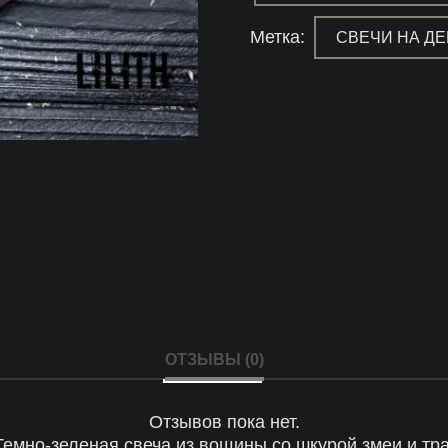
Метка:
СВЕЧИ НА Д
ОТЗЫВЫ (0)
Отзывов пока нет.
«Темно-зеленая свеча из вощины со шкурой змеи и т