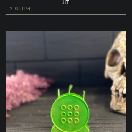
ШТ.
2 000
ГРН