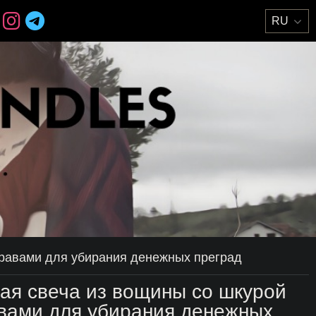
травами для убирания денежных преград
ая свеча из вощины со шкурой
авами для убирания денежных