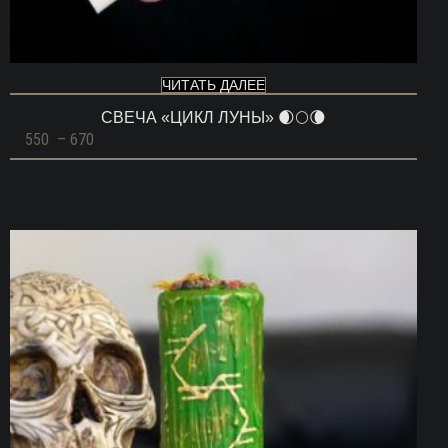
ЧИТАТЬ ДАЛЕЕ
СВЕЧА «ЦИКЛ ЛУНЫ» 🌒🌕🌘
Диапазон
550
–
670
цен:
550 ГРН
–
670 ГРН