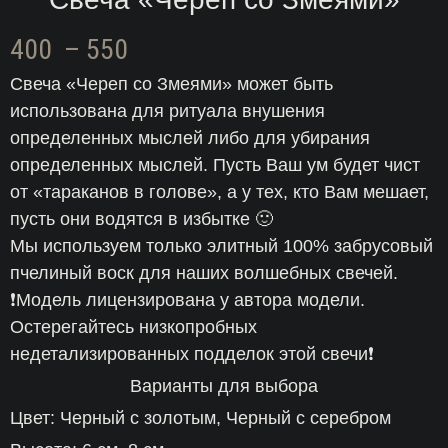
Диапазон
400
–
550
Свеча «Череп со Змеями» может быть
цен:
использована для ритуала внушения
400 ГРН
определенных мыслей либо для убирания
определенных мыслей. Пусть Ваш ум будет чист
–
от «тараканов в голове», а у тех, кто Вам мешает,
550 ГРН
пусть они водятся в избытке 🙂
Мы используем только элитный 100% забрусовый
пчелиный воск для наших волшебных свечей.
❗Модель лицензирована у автора модели.
Остерегайтесь низкопробных
недетализированных подделок этой свечи❗
Варианты для выбора
Цвет: Черный с золотым, Черный с серебром