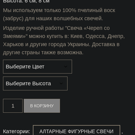
Высота: 6 см, 8 см
Мы используем только 100% пчелиный воск
(забрус) для наших волшебных свечей.
Изделие ручной работы "Свеча «Череп со
Змеями»" можно купить в: Киев, Одесса, Днепр,
Харьков и другие города Украины. Доставка в
другие страны также возможна.
Количество
В КОРЗИНУ
товара
Свеча
«Череп
со
Змеями»
Категории:
,
АЛТАРНЫЕ ФИГУРНЫЕ СВЕЧИ