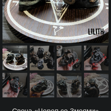
Свеча «Череп со Змеями»