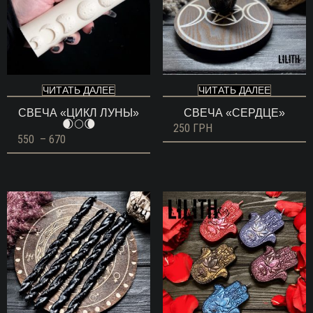
ЧИТАТЬ ДАЛЕЕ
ЧИТАТЬ ДАЛЕЕ
СВЕЧА «ЦИКЛ ЛУНЫ»
СВЕЧА «СЕРДЦЕ»
🌒🌕🌘
250
ГРН
Диапазон
550
–
670
цен:
550 ГРН
–
670 ГРН