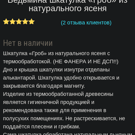
натурального ясеня
(
2
отзыва клиентов)
1
Рейтинг
5.00
из 5
Нет в наличии
на основе
опроса
Шкатулка «Гроб» из натурального ясеня с
пользователя
термообработокой. (НЕ ФАНЕРА И НЕ ДСП!!)
Дно и крышка шкатулки изнутри отделаны
алькантарой. Шкатулка удобно открывается и
закрывается благодаря магниту.
Изделие из термообработанной древесины
является гигиеничной продукцией и
рекомендована также для применения в
полусухих помещениях. Не растрескивается, не
поддаётся плесени и грибкам.
Сама шкатулка обработана натуральным льняным