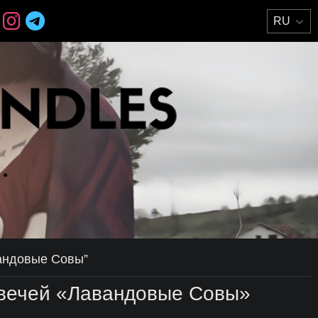
андовые Совы”
вечей «Лавандовые Совы»