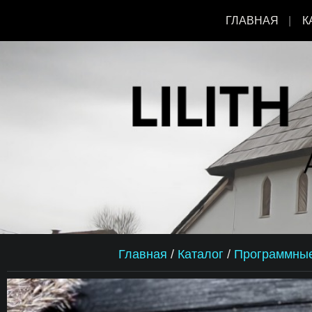
ГЛАВНАЯ
К
Главная
/
Каталог
/
Программные