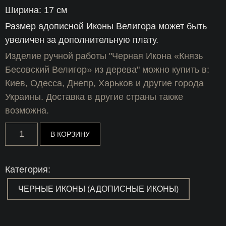
Ширина: 17 см
Размер адописной Иконы Велигора может быть
увеличен за дополнительную плату.
Изделие ручной работы "Черная Икона «Князь
Бесовский Велигор» из дерева" можно купить в:
Киев, Одесса, Днепр, Харьков и другие города
Украины. Доставка в другие страны также
возможна.
Количество
В КОРЗИНУ
товара
Черная
Икона
«Князь
Категория:
Бесовский
Велигор»
ЧЕРНЫЕ ИКОНЫ (АДОПИСНЫЕ ИКОНЫ)
из
дерева