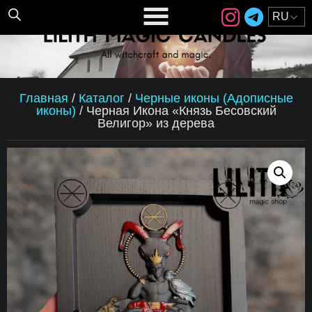
Главная
/
Каталог
/
Черные иконы (Адописные
иконы)
/
Черная Икона «Князь Бесовский
Велигор» из дерева