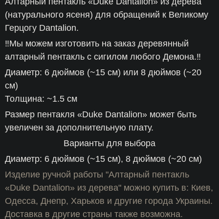
Алтарный пентакль «Duke Dantalion» из дерева
цен:
(натурального ясеня) для обращений к Великому
4
Герцогу Dantalion.
000 ГРН
‼️Мы можем изготовить на заказ деревянный
алтарный пентакль с сигилом любого Демона.‼️
–
Диаметр: 6 дюймов (~15 см) или 8 дюймов (~20
6
см)
Толщина: ~1.5 см
000 ГРН
Размер пентакля «Duke Dantalion» может быть
увеличен за дополнительную плату.
Варианты для выбора
Диаметр: 6 дюймов (~15 см), 8 дюймов (~20 см)
Изделие ручной работы "Алтарный пентакль
«Duke Dantalion» из дерева" можно купить в: Киев,
Одесса, Днепр, Харьков и другие города Украины.
Доставка в другие страны также возможна.