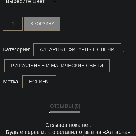
Количество
В КОРЗИНУ
товара
Алтарная
свеча
"Богиня"
с
Категории:
,
АЛТАРНЫЕ ФИГУРНЫЕ СВЕЧИ
травами
и
эфирными
РИТУАЛЬНЫЕ И МАГИЧЕСКИЕ СВЕЧИ
маслами
dōTERRA
Метка:
БОГИНЯ
ОТЗЫВЫ (0)
Отзывов пока нет.
Будьте первым, кто оставил отзыв на «Алтарная